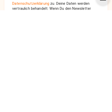
Datenschutzerklärung
zu. Deine Daten werden
vertraulich behandelt. Wenn Du den Newsletter
auswählst, senden wir Dir eine Bestätigungs-E-Mail.
ANFRAGE SENDEN
Über uns
Unsere Vision
FAQ
Datenschutz