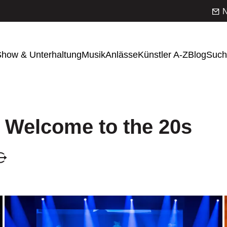
N
how & Unterhaltung
Musik
Anlässe
Künstler A-Z
Blog
Such
 Welcome to the 20s