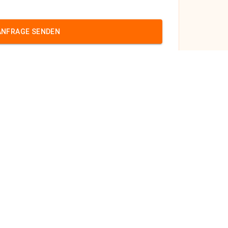
ANFRAGE SENDEN
röl
m