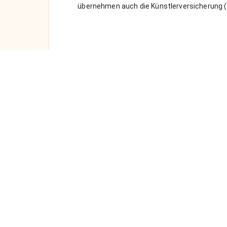
übernehmen auch die Künstlerversicherung (
Über uns
Anlässe
Unsere Vision
Alle Anläss
FAQ
Künstler fü
Datenschutz
Künstler fü
AGBs
Künstler fü