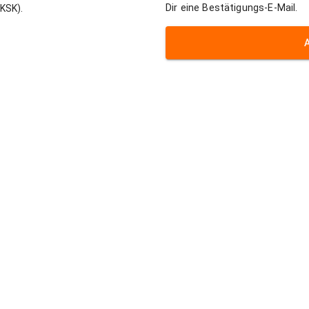
Dir eine Bestätigungs-E-Mail.
KSK).
Kontakt
e
Eventadvisory GmbH
r Hochzeiten
Rölefeld 31 - 51545 Waldb
r Firmen-Events
Tel:
+49 2296 900 1955
r Sommerfeste
Mail:
info@goforartists.co