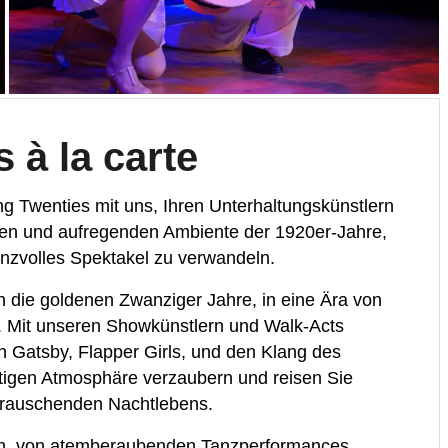
 à la carte
ing Twenties mit uns, Ihren Unterhaltungskünstlern
ollen und aufregenden Ambiente der 1920er-Jahre,
lanzvolles Spektakel zu verwandeln.
n die goldenen Zwanziger Jahre, in eine Ära von
. Mit unseren Showkünstlern und Walk-Acts
on Gatsby, Flapper Girls, und den Klang des
rtigen Atmosphäre verzaubern und reisen Sie
s rauschenden Nachtlebens.
ten, von atemberaubenden Tanzperformances,