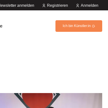
ewsletter anmelden
Registrieren
Anmelden
e
Ich bin Künstler:in