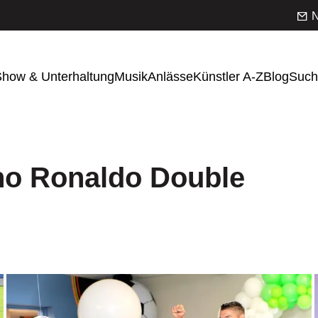
N
how & Unterhaltung
Musik
Anlässe
Künstler A-Z
Blog
Such
no Ronaldo Double