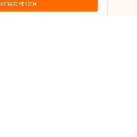
ANFRAGE SENDEN
röl
m
cases.de