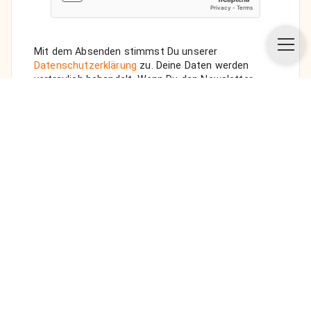
Mit dem Absenden stimmst Du unserer
Datenschutzerklärung
zu. Deine Daten werden
vertraulich behandelt. Wenn Du den Newsletter
auswählst, senden wir Dir eine Bestätigungs-E-Mail.
ANFRAGE SENDEN
Über uns
Unsere Vision