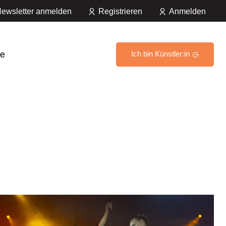
ewsletter anmelden
Registrieren
Anmelden
e
Ich bin Künstler:in