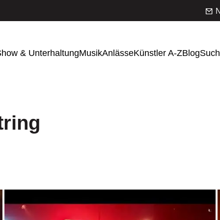
N
how & Unterhaltung
Musik
Anlässe
Künstler A-Z
Blog
Such
tring